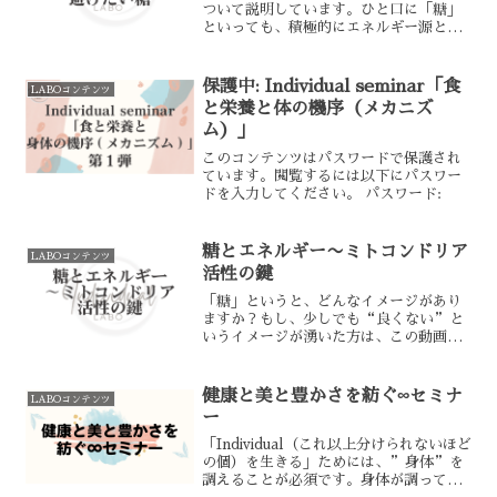
ついて説明しています。ひと口に「糖」
といっても、積極的にエネルギー源とし
て摂りたい糖もあれば、これは身体に入
れたくない！という糖も存在していま
す。あなたの中で、明確な区別はあるで
保護中: Individual seminar「食
LABOコンテンツ
しょうか。世間では悪者にさ...
と栄養と体の機序（メカニズ
ム）」
このコンテンツはパスワードで保護され
ています。閲覧するには以下にパスワー
ドを入力してください。 パスワード:
糖とエネルギー〜ミトコンドリア
LABOコンテンツ
活性の鍵
「糖」というと、どんなイメージがあり
ますか？もし、少しでも“良くない”と
いうイメージが湧いた方は、この動画は
《必見・必聴》です。わたしたちが元氣
に生きていくためには、身体が「ATP」
というエネルギーを、継続的に一定量、
健康と美と豊かさを紡ぐ∞セミナ
LABOコンテンツ
つくり続けている必要が...
ー
「Individual（これ以上分けられないほど
の個）を生きる」ためには、”身体”を
調えることが必須です。身体が調ってい