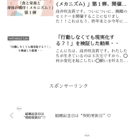
(メカニズム) 」第１弾、開催し
ます！
高井咲友莉です。ついについに、掲題の
セミナーを開催することになりまし
た！！これはもう、昨年末とか今年に入
ってからは特に、ずっと開催したいとい
う想いが高まる一方だった内容です。い
くつかの集まりで単発で、いろんなテー
「行動しなくても現実化す
Individual Life
マでお伝えしていたものの、“...
る？！」を検証した結果・・
こんにちは、高井咲友莉です。わたした
ちが生きているのは３次元ですから、⭕️
何か変化を起こしたい⭕️願いを叶えた
い・現実化したい⭕️何らかの結果を出し
たいそう思ったら、「肉体を動かしてい
くこと」が必須です。３次元の特徴は、
肉体をまとえるという...
スポンサーリンク
結婚記念日は“契約更新日”♡