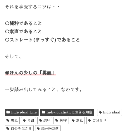
それを享受するコツは・・
○純粋であること
○素直であること
○ストレート(まっすぐ)であること
そして、
◉ほんの少しの「勇氣」
一歩踏み出してみること、なのです。
Individual Life
Individualisticに生きる知恵
Individual
勇氣
奇跡
想い
純粋
素直
自分なり
自分を生きる
高井咲友莉