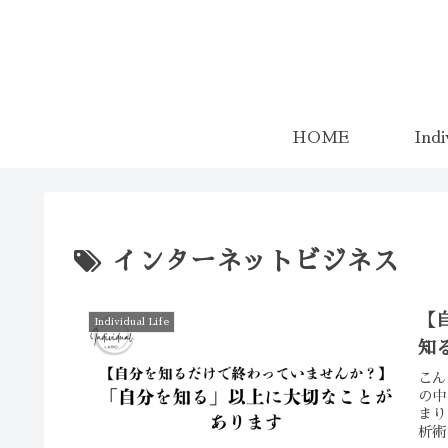
HOME
Ind
インターネットビジネス
【
Individual Life
知
こん
の中
まり
析術