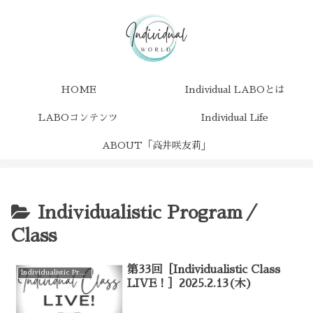
HOME
Individual LABOとは
LABOコンテンツ
Individual Life
ABOUT「高井咲友莉」
Individualistic Program／
Class
第33回［Individualistic Class
Individualistic Program／Class
LIVE！］2025.2.13(木)